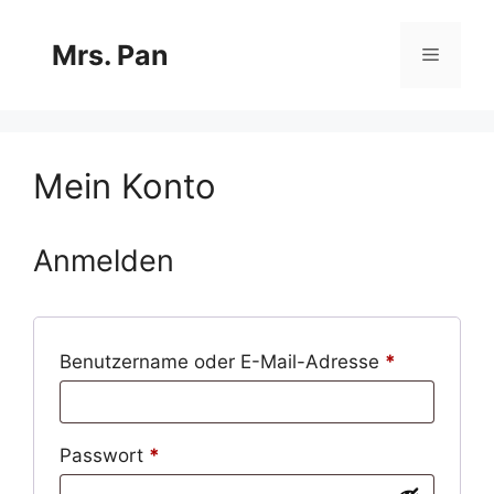
Zum
Inhalt
Mrs. Pan
Menü
springen
Mein Konto
Anmelden
Erforderlic
Benutzername oder E-Mail-Adresse
*
Erforderlich
Passwort
*